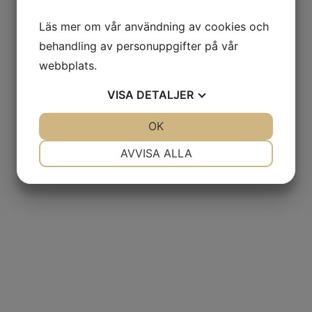
Läs mer om vår användning av cookies och
behandling av personuppgifter på vår
webbplats.
VISA
DETALJER
JA
NEJ
OK
JA
NEJ
NÖDVÄNDIG
INSTÄLLNINGAR
AVVISA ALLA
JA
NEJ
JA
NEJ
MARKNADSFÖRING
STATISTIK