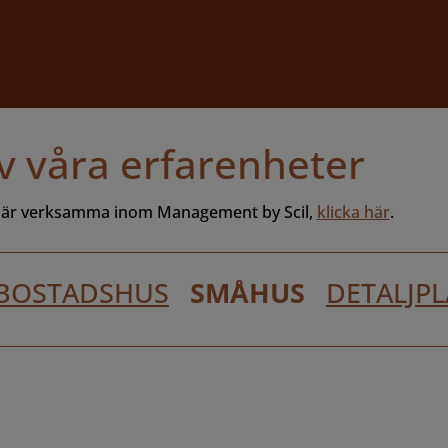
av våra erfarenheter
m är verksamma inom Management by Scil,
klicka här
.
RBOSTADSHUS
SMÅHUS
DETALJP