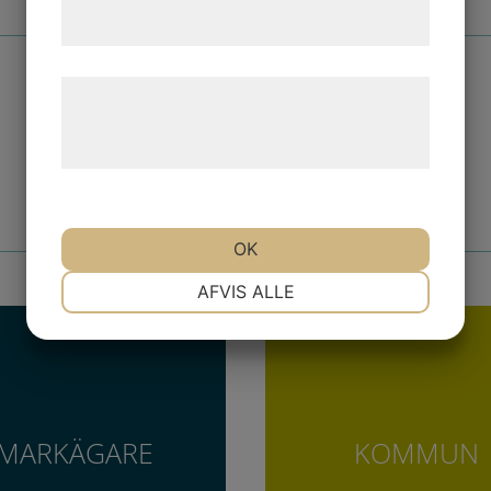
tjenester. Ved at klikke på 'OK' giver du
samtykke til disse formål.
Læs mere om vores brug af cookies og
behandling af persondata på vores
Klicka här för att gå tillbaka
hjemmeside.
OK
NØDVENDIGE
PRÆFERENCER
AFVIS ALLE
MARKETING
STATISTIK
MARKÄGARE
KOMMUN