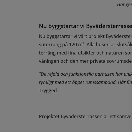
Här gen
Nu byggstartar vi Byvädersterrass
Nu byggstartar vi vårt projekt Byväderst
suterräng på 120
m²
. Alla husen är slut
terräng med fina utsikter och naturen 
våningen och den mer privata sovrumsde
”De rejäla och funktionella parhusen har uni
rymligt med ett öppet rumssamband. Här finns
Trygged.
Projektet Byvädersterrassen
är ett samve