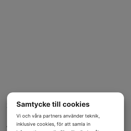
VARFÖR FINNS SCIL
Så vill vi bidra
Samtycke till cookies
Vi och våra partners använder teknik,
inklusive cookies, för att samla in
Att bo är en mänsklig rättighet, att bo trivsamt är en