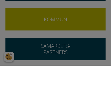
KOMMUN
SAMARBETS-
PARTNERS
BOSTÄDER
OM SCIL
VÅRT ERBJUDANDE
KONTAKT